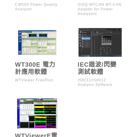
iDAQ-WTCAN
CW500 Power Quality
iDAQ-WTCAN WT-CAN
Analyzer
Adapter for Power
Analyzers
WT300E 電力
IEC諧波/閃變
計應用軟體
測試軟體
WTViewer FreePlus
IS8011/IS8012
Analysis Software
WTViewerE電