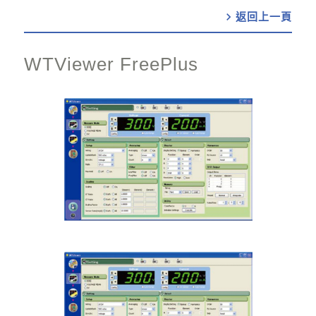
chevron_right
WTViewer FreePlus