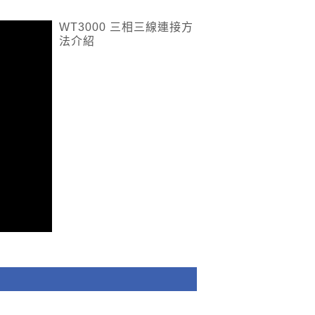
WT3000 三相三線連接方
法介紹