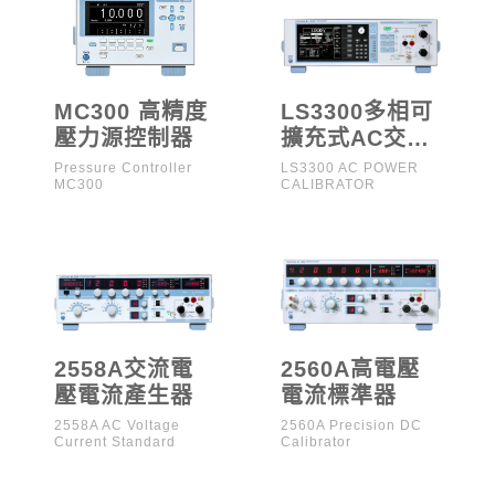
MC300 高精度
LS3300多相可
壓力源控制器
擴充式AC交流
電量校正器
Pressure Controller
LS3300 AC POWER
MC300
CALIBRATOR
2558A交流電
2560A高電壓
壓電流產生器
電流標準器
2558A AC Voltage
2560A Precision DC
Current Standard
Calibrator