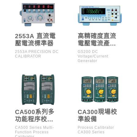
2553A 直流電
高精確度直流
壓電流標準器
電壓電流產生
器
2553A PRECISION DC
GS200 DC
CALIBRATOR
Voltage/Current
Generator
CA500系列多
CA300現場校
功能程序校正
準設備
器
CA500 Series Multi-
Process Calibrator
Function Process
CA300 Series
Calibrator