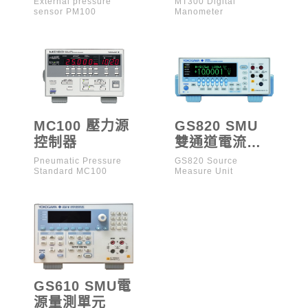
External pressure
MT300 Digital
sensor PM100
Manometer
MC100 壓力源
GS820 SMU
控制器
雙通道電流量
測單元
Pneumatic Pressure
GS820 Source
Standard MC100
Measure Unit
GS610 SMU電
源量測單元