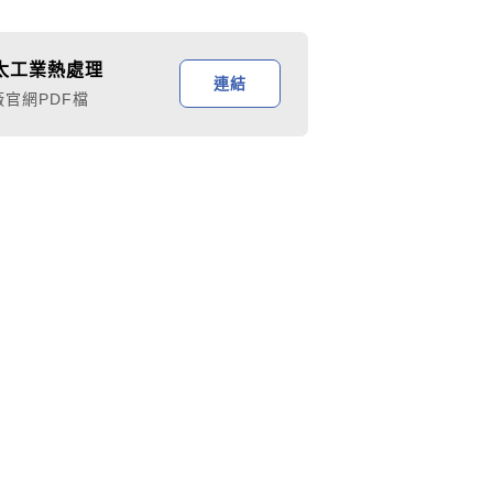
太工業熱處理
連結
廠官網PDF檔