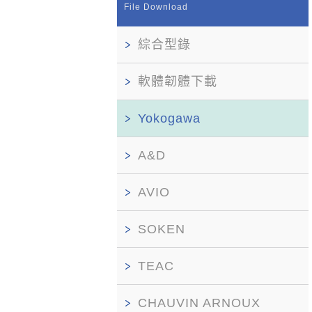
File Download
綜合型錄
軟體韌體下載
Yokogawa
A&D
AVIO
SOKEN
TEAC
CHAUVIN ARNOUX