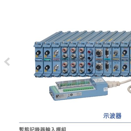
示波器
暫態記錄器輸入模組