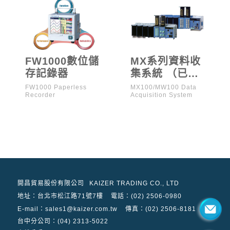
FW1000數位儲
MX系列資料收
存記錄器
集系統 （已停
產）
FW1000 Paperless
MX100/MW100 Data
Recorder
Acquisition System
開昌貿易股份有限公司
KAIZER TRADING CO., LTD
地址：
台北市松江路71號7樓
電話：(02) 2506-0980
E-mail：sales1@kaizer.com.tw
傳真：(02) 2506-8181
台中分公司：(04) 2313-5022