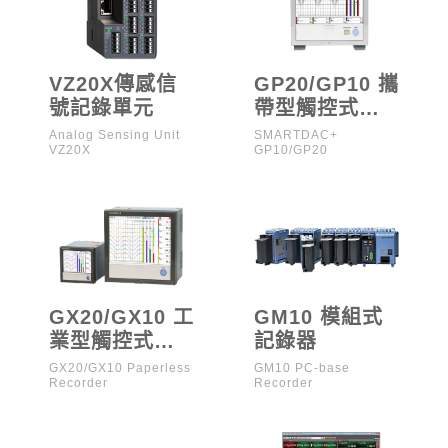
VZ20X傳感信
GP20/GP10 攜
號記錄單元
帶型觸控式記
錄器
Analog Sensing Unit
SMARTDAC+
VZ20X
GP10/GP20
GX20/GX10 工
GM10 模組式
業型觸控式記
記錄器
錄器
GX20/GX10 Paperless
GM10 PC-base
Recorder
Recorder