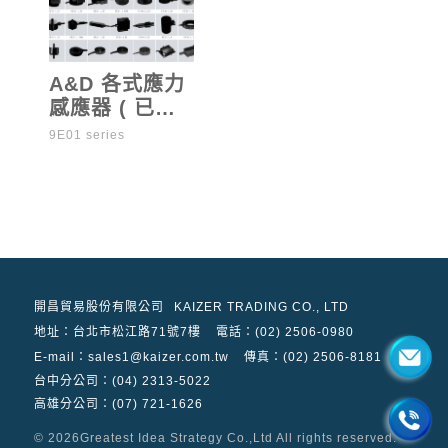
A&D 各式應力
感應器 ( 已停
售 )
9E01 series
開昌貿易股份有限公司
KAIZER TRADING CO., LTD
地址：
台北市松江路71號7樓
電話：(02) 2506-0980
E-mail：sales1@kaizer.com.tw
傳真：(02) 2506-8181
台中分公司：(04) 2313-5022
高雄分公司：(07) 721-1626
© 2026
Greatest Idea Strategy Co.,Ltd
All rights reserved.