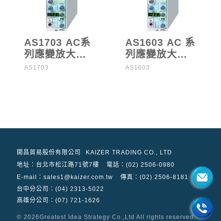
AS1703 AC系
AS1603 AC 系
列應變放大器
列應變放大器
（已停產）
（已停產）
AS1703
AS1603
開昌貿易股份有限公司
KAIZER TRADING CO., LTD
地址：
台北市松江路71號7樓
電話：(02) 2506-0980
E-mail：sales1@kaizer.com.tw
傳真：(02) 2506-8181
台中分公司：(04) 2313-5022
高雄分公司：(07) 721-1626
© 2026
Greatest Idea Strategy Co.,Ltd
All rights reserved.