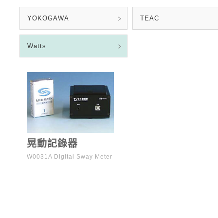
YOKOGAWA
TEAC
Watts
晃動記錄器
W0031A Digital Sway Meter