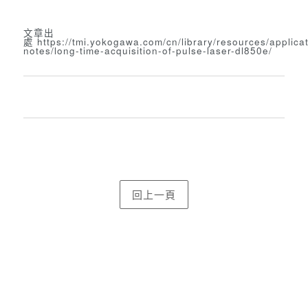
文章出
處
https://tmi.yokogawa.com/cn/library/resources/applicat
notes/long-time-acquisition-of-pulse-laser-dl850e/