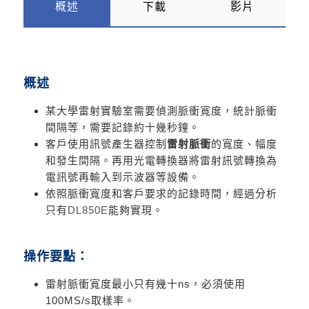
概述
下載
影片
概述
某大學雷射實驗室需要偵測脈衝寬度，統計脈衝
間隔等，需要記錄約十幾秒鐘。
客戶使用訊號產生器控制
雷射脈衝
的寬度、幅度
和發生間隔。
再用光電轉換器將雷射訊號轉換為
電訊號再輸入到示波器等設備。
依照脈衝寬度和客戶要求的記錄時間，經過分析
只有
DL850E
能夠實現。
操作要點：
雷射脈衝寬度最小只有幾十ns，必須使用
100MS/s取樣率。