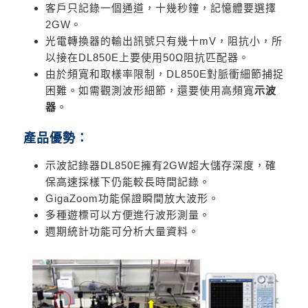
客戶只記錄一個通道，十幾秒鐘，記憶體要選擇
2GW。
光電轉換器的輸出訊號只有幾十mV，阻抗小，所
以接在DL850E上要使用50Ω阻抗匹配器。
由於頻寬和取樣率限制，DL850E對脈衝細節捕捉
困難。
如需觀測波形細節，還要使用高頻寬
示波
器
。
產品優勢：
示波記錄器DL850E擁有2GW超大儲存深度，確
保高速採樣下仍能較長時間記錄。
GigaZoom功能保證瞬間放大波形。
多種遊標可以方便進行波形測量。
週期統計功能可分析大量資料。