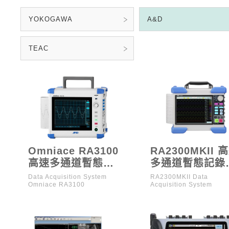
YOKOGAWA
A&D
TEAC
Omniace RA3100
RA2300MKII 
高速多通道暫態記
多通道暫態記錄
錄器
（已停產）
Data Acquisition System
RA2300MKII Data
Omniace RA3100
Acquisition System