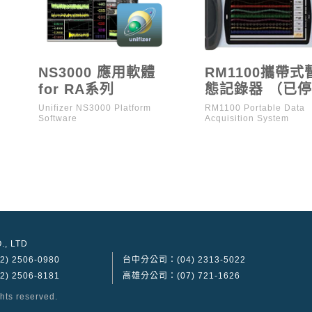
NS3000 應用軟體
RM1100攜帶式
for RA系列
態記錄器 （已
產）
Unifizer NS3000 Platform
RM1100 Portable Data
Software
Acquisition System
., LTD
) 2506-0980
台中分公司：(04) 2313-5022
) 2506-8181
高雄分公司：(07) 721-1626
ghts reserved.