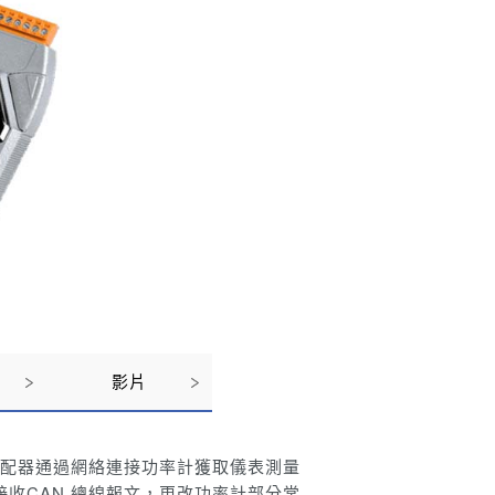
影片
配器通過網絡連接功率計獲取儀表測量
接收CAN 總線報文，更改功率計部分常