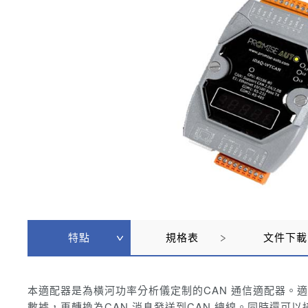
特點
規格表
文件下載
本適配器是為橫河功率分析儀定制的CAN 通信適配器。
適
數據，再轉換為CAN 消息發送到CAN 總線。
同時還可以