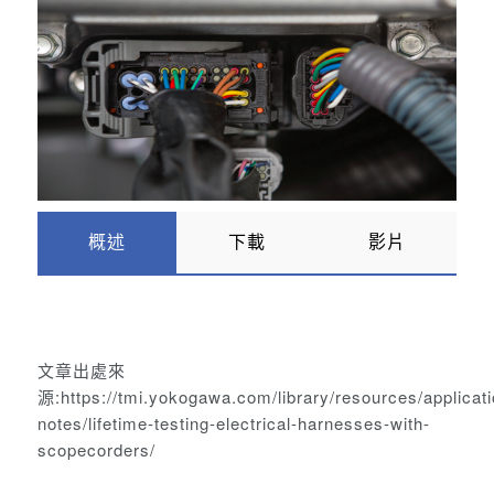
概述
下載
影片
文章出處來
源:
https://tmi.yokogawa.com/library/resources/applicati
notes/lifetime-testing-electrical-harnesses-with-
scopecorders/