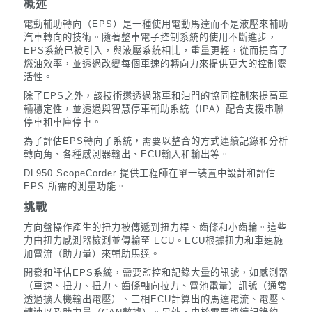
概述
電動輔助轉向（EPS）是一種使用電動馬達而不是液壓來輔助
汽車轉向的技術。
隨著整車電子控制系統的使用不斷進步，
EPS系統已被引入，與液壓系統相比，重量更輕，從而提高了
燃油效率，並透過改變每個車速的轉向力來提供更大的控制靈
活性。
除了EPS之外，該技術還透過煞車和油門的協同控制來提高車
輛穩定性，並透過與智慧停車輔助系統（IPA）配合支援串聯
停車和車庫停車。
為了評估EPS轉向子系統，需要以整合的方式連續記錄和分析
轉向角、各種感測器輸出、ECU輸入和輸出等。
DL950 ScopeCorder 提供工程師在單一裝置中設計和評估
EPS 所需的測量功能。
挑戰
方向盤操作產生的扭力被傳遞到扭力桿、齒條和小齒輪。
這些
力由扭力感測器檢測並傳輸至 ECU。
ECU根據扭力和車速施
加電流（助力量）來輔助馬達。
開發和評估EPS系統，需要監控和記錄
大量的
訊號，如感測器
（車速、扭力、扭力、齒條軸向拉力、電池電量）訊號（通常
透過擴大機輸出電壓）、三相ECU計算出的馬達電流、電壓、