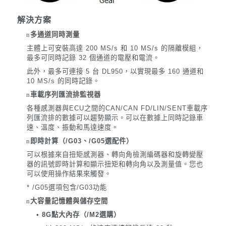
解決方案
n
多通道同時測量
主體上可安裝高達 200 MS/s 和 10 MS/s 的隔離模組，
最多可同時記錄 32 個通道的電壓和電流。
此外，最多可連接 5 台 DL950，以實現最多 160 通道和
10 MS/s 的同時記錄。
n
車載序列匯流排監視器
各種感測器與ECU之間的CAN/CAN FD/LIN/SENT車載序
列匯流排的數據可以趨勢顯示。
可以在數據上同時記錄車
速、溫度、振動和馬達速度。
n
即時計算（/G03、/G05選配件）
可以根據來自扭矩感測器、轉向角檢測編碼器和旋轉變壓
器的訊號即時計算和顯示扭矩和轉向角以及測量值。
您也
可以使用操作結果來觸發。
* /G05選項包含/G03功能
n
大容量記憶體與儲存空間
•
8G點大內存（/M2選購）