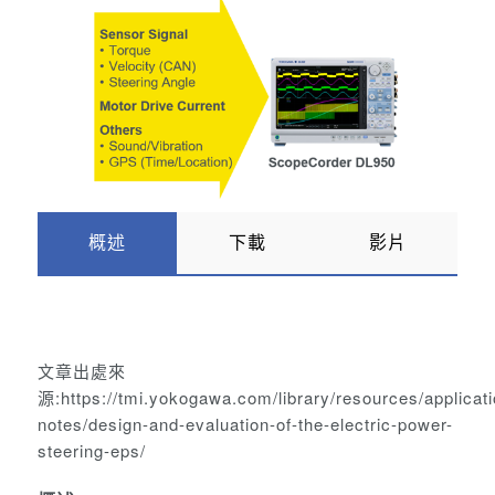
概述
下載
影片
文章出處來
源:
https://tmi.yokogawa.com/library/resources/applicati
notes/design-and-evaluation-of-the-electric-power-
steering-eps/