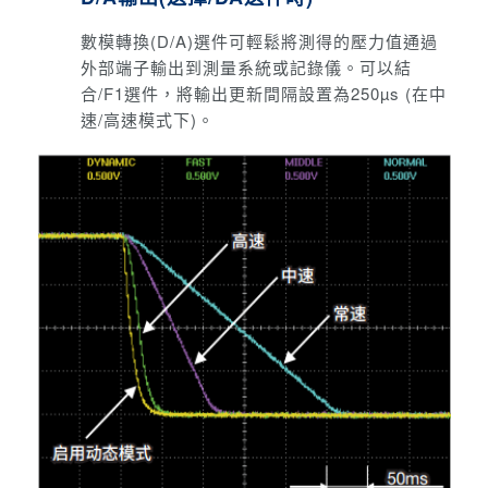
數模轉換(D/A)選件可輕鬆將測得的壓力值通過
外部端子輸出到測量系統或記錄儀。
可以結
合/F1選件，將輸出更新間隔設置為250µs (在中
速/高速模式下)。