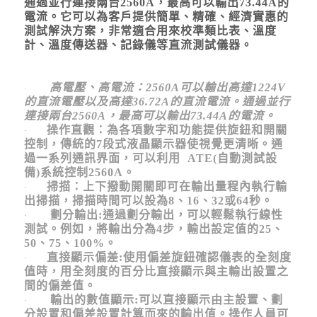
通過並行連接兩台2560A，最高可以輸出73.44A的
電流。它可以為客戶提供簡單、精確、經濟實惠的
測試解決方案，非常適合用來校準類比表、溫度
計、溫度傳送器、記錄儀等直流測試儀器。
高電壓、高電流：2560A可以輸出高達1224V
·
的直流電壓以及高達36.72A的直流電流。通過並行
連接兩台2560A，最高可以輸出73.44A的電流。
操作直觀：為各項數字和功能提供旋鈕和開關
·
控制，傳統的7段式液晶顯示器使視覺更清晰。通
過一系列通訊界面，可以利用 ATE(自動測試設
備)系統控制2560A。
掃描：上下撥動開關即可在輸出量程內執行輸
·
出掃描，掃描時間可以設為8、16、32或64秒。
劃分輸出:通過劃分輸出，可以輕鬆執行線性
·
測試。例如，將輸出分為4步，輸出設定值的25、
50、75、100%。
直接顯示偏差:使用偏差旋鈕確認儀表的全刻度
·
值時，用全刻度的百分比直接顯示與主輸出設置之
間的偏差值。
輸出的數值顯示:可以直接顯示由主設置、劃
·
分設置和偏差設置計算而來的輸出值。操作人員可