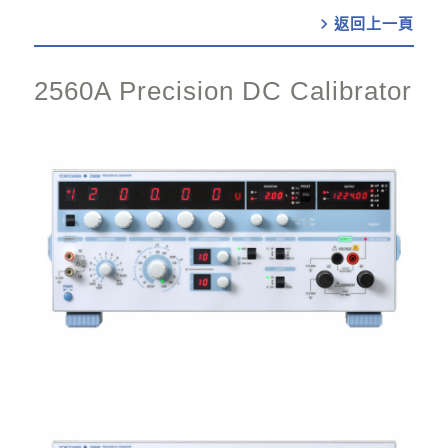
chevron_right
2560A Precision DC Calibrator