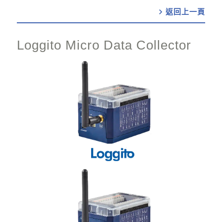
chevron_right
Loggito Micro Data Collector