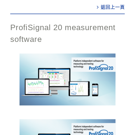
chevron_right
ProfiSignal 20 measurement
software