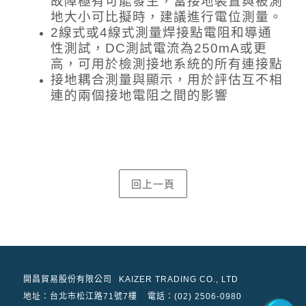
故障極有可能發生，當接地裝置與被測
地大小可比擬時，建議進行電位測量。
2線式或4線式測量焊接點電阻和導通
性測試，DC測試電流為250mA或更
高，可用於檢測接地系統的所有連接點
接地耦合測量與顯示，用於評估互不相
連的兩個接地電阻之間的影響
開昌貿易股份有限公司
KAIZER TRADING CO., LTD
地址：
台北市松江路71號7樓
電話：(02) 2506-0980