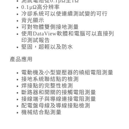
測試電阻從0.1μΩ至1Ω
0.1μΩ高分辨率
冷卻系統可以使連續測試變的可行
背光顯示
可對物體雙側接地測量
使用DataView軟體和電腦可以直接列
印測試報告
堅固，超輕以及防水
產品應用
電動機及小型變壓器的繞組電阻測量
接地系統聯結點的檢測
焊接點的完整性檢測
斷路器和開關的接觸電阻測量
接線端子與導線連接電阻測量
配電盤母線及導線接點檢測
機械結合點測量