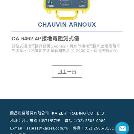
CHAUVIN ARNOUX
CA 6462 4P接地電阻測式儀
CA
數位式接地電阻測試儀CA6462，可進行接地電阻和土壤電阻率
CA
的測量。接地電阻的測量範圍為 0 至 2000 Ω，採用自動量程設
接地迴
計，自動切換到最佳測量量程。CA6462外殼堅固，操作簡單，
形棒
可進行多種測量，是電氣維護人員的理想之選。其機械指標和
開昌貿易股份有限公司
KAIZER TRADING CO., LTD
地址：
台北市松江路71號7樓
電話：(02) 2506-0980
E-mail：sales1@kaizer.com.tw
傳真：(02) 2506-8181