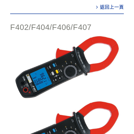
chevron_right
F402/F404/F406/F407