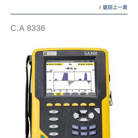
chevron_right
C.A 8336