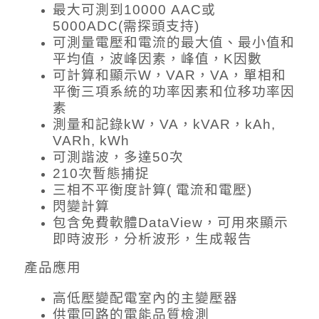
最大可測到10000 AAC或
5000ADC(需探頭支持)
可測量電壓和電流的最大值、最小值和
平均值，波峰因素，峰值，K因數
可計算和顯示W，VAR，VA，單相和
平衡三項系統的功率因素和位移功率因
素
測量和記錄kW，VA，kVAR，kAh,
VARh, kWh
可測諧波，多達50次
210次暫態捕捉
三相不平衡度計算( 電流和電壓)
閃變計算
包含免費軟體DataView，可用來顯示
即時波形，分析波形，生成報告
產品應用
高低壓變配電室內的主變壓器
供電回路的電能品質檢測