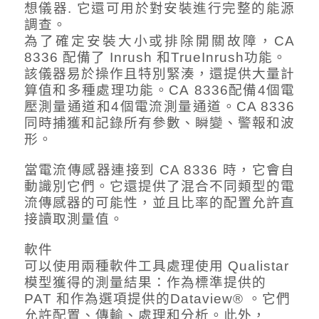
想儀器. 它還可用於對安裝進行完整的能源
調查。
為了確定安裝大小或排除開關故障，CA
8336 配備了 Inrush 和TrueInrush功能。
該儀器易於操作且特別緊湊，還提供大量計
算值和多種處理功能。CA 8336配備4個電
壓測量通道和4個電流測量通道。CA 8336
同時捕獲和記錄所有參數、瞬變、警報和波
形。
當電流傳感器連接到 CA 8336 時，它會自
動識別它們。它還提供了混合不同類型的電
流傳感器的可能性，並且比率的配置允許直
接讀取測量值。
軟件
可以使用兩種軟件工具處理使用 Qualistar
模型獲得的測量結果：作為標準提供的
PAT 和作為選項提供的Dataview® 。它們
允許配置、傳輸、處理和分析。此外，