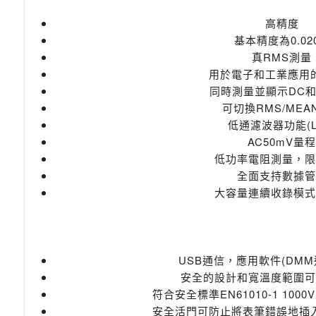
高精度
基本精度為0.02
真RMS測量
用於電子和工業應用
同時測量並顯示DC和
可切換RMS/MEA
低通濾波器功能(L
AC50mV量
低功率電阻測量，限T
全面支持數據管
大容量連續收錄模式
USB通信，應用軟件(DM
安全的設計和寬溫度範圍可
符合安全標準EN61010-1 1000V 
安全活門可防止將表筆錯誤地插