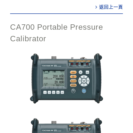
chevron_right
CA700 Portable Pressure
Calibrator