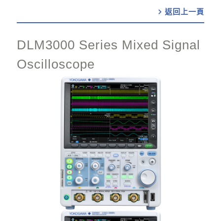
chevron_right
DLM3000 Series Mixed Signal
Oscilloscope