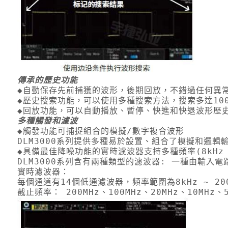
傳承的歷史功能
◆自動保存先前捕獲的波形，後期回放，不錯過任何異
◆歷史搜索功能，可以使用多種搜索方法，搜索多達100
◆回放功能，可以自動播放、暫停、快進和快退波形歷
多種觸發和濾波
◆觸發功能可捕捉組合的模擬/數字複合波形
DLM3000系列提供多種易於設置、組合了模擬和邏
◆具備最佳降噪功能的實時濾波器支持多種頻率(8kHz ~
DLM3000系列含有兩種類型的濾波器: 一種由輸入
實時濾波器：
每個通道有14個低通濾波器，頻率範圍為8kHz ~ 2
截止頻率： 200MHz、100MHz、20MHz、10MHz、5M