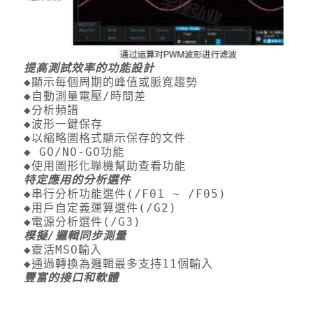
提高測試效率的功能設計
◆顯示每個周期的峰值或脈寬趨勢
◆自動測量電壓/時間差
◆分析頻譜
◆波形一鍵保存
◆以縮略圖格式顯示保存的文件
◆ GO/NO-GO功能
◆使用圖形化聯機幫助查看功能
特定應用的分析選件
◆串行分析功能選件(/F01 ~ /F05)
◆用戶自定義運算選件(/G2)
◆電源分析選件(/G3)
模擬
/
邏輯同步測量
◆靈活MSO輸入
◆通過轉換為邏輯最多支持11個輸入
豐富的接口和軟體