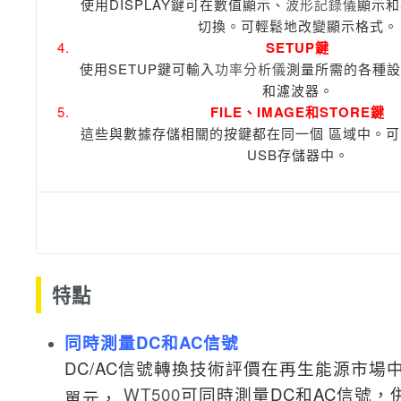
使用DISPLAY鍵可在數值顯示、
波形記錄儀
顯示和
切換。
可輕鬆地改變顯示格式。
SETUP鍵
使用SETUP鍵可輸入
功率分析儀
測量所需的各種設
和濾波器。
FILE、IMAGE和STORE鍵
這些與數據存儲相關的按鍵都在同一個
區域中。
可
USB存儲器中。
特點
同時測量DC和AC信號
DC/AC信號轉換技術評價在再生能源市場
WT500
可同時測量DC和AC信號，
單元，