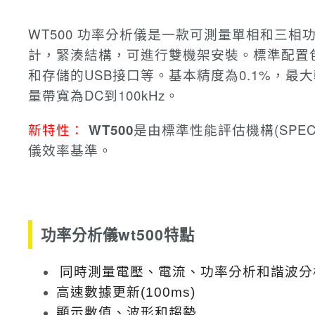
WT500
功率分析儀
是一款可測量單相和三相
計，緊湊結構，可進行雙機架安裝。
標準配置
和存儲的USB接口等。
基本精度為0.1%，最大輸入
量帶寬為DC到100kHz。
新特性：
WT500
是由標準性能評估機構(SPE
儀效率基準。
功率分析儀wt500特點
同時測量電壓、電流、功率分析和諧波分
高速數據更新(100ms)
顯示數值、波形和趨勢