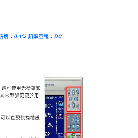
精度：
0.1%
頻率量程：
DC
。
還可使用光標鍵和
其它型號更便於用
鍵可以直觀快捷地設