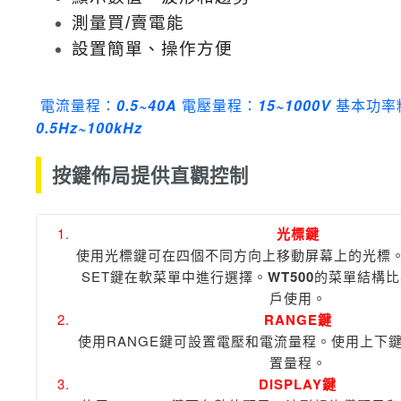
測量買/賣電能
設置簡單、操作方便
電流量程：
0.5~40A
電壓量程：
15~1000V
基本功率
0.5Hz~100kHz
按鍵佈局提供直觀控制
光標鍵
使用光標鍵可在四個不同方向上移動屏幕上的光標
SET鍵在軟菜單中進行選擇。
WT500
的菜單結構比
戶使用。
RANGE鍵
使用RANGE鍵可設置電壓和電流量程。
使用上下
置量程。
DISPLAY鍵